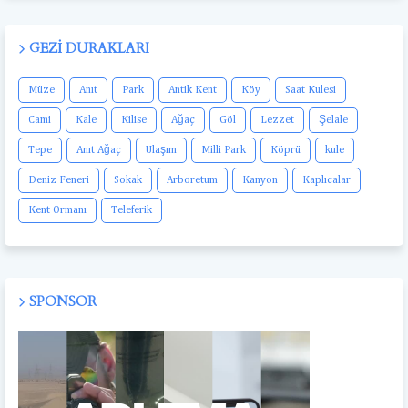
GEZI DURAKLARI
Müze
Anıt
Park
Antik Kent
Köy
Saat Kulesi
Cami
Kale
Kilise
Ağaç
Göl
Lezzet
Şelale
Tepe
Anıt Ağaç
Ulaşım
Milli Park
Köprü
kule
Deniz Feneri
Sokak
Arboretum
Kanyon
Kaplıcalar
Kent Ormanı
Teleferik
SPONSOR