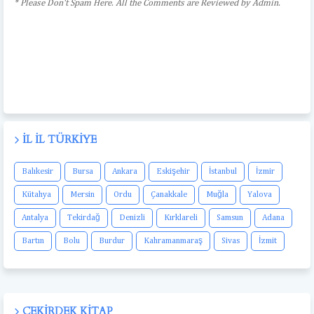
* Please Don't Spam Here. All the Comments are Reviewed by Admin.
İL İL TÜRKIYE
Balıkesir
Bursa
Ankara
Eskişehir
İstanbul
İzmir
Kütahya
Mersin
Ordu
Çanakkale
Muğla
Yalova
Antalya
Tekirdağ
Denizli
Kırklareli
Samsun
Adana
Bartın
Bolu
Burdur
Kahramanmaraş
Sivas
İzmit
ÇEKIRDEK KITAP