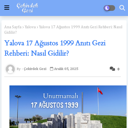
Ana Sayfa
Yalova
Yalova 17 Ağustos 1999 Anıtı Gezi Rehberi: Nasıl
Gidilir?
Yalova 17 Ağustos 1999 Anıtı Gezi
Rehberi: Nasıl Gidilir?
Çekirdek Gezi
Aralık 05, 2025
0