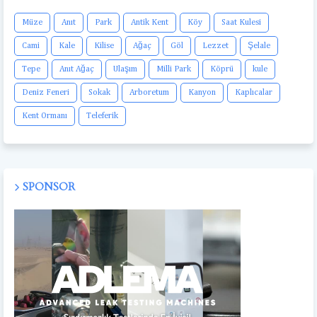
Müze
Anıt
Park
Antik Kent
Köy
Saat Kulesi
Cami
Kale
Kilise
Ağaç
Göl
Lezzet
Şelale
Tepe
Anıt Ağaç
Ulaşım
Milli Park
Köprü
kule
Deniz Feneri
Sokak
Arboretum
Kanyon
Kaplıcalar
Kent Ormanı
Teleferik
SPONSOR