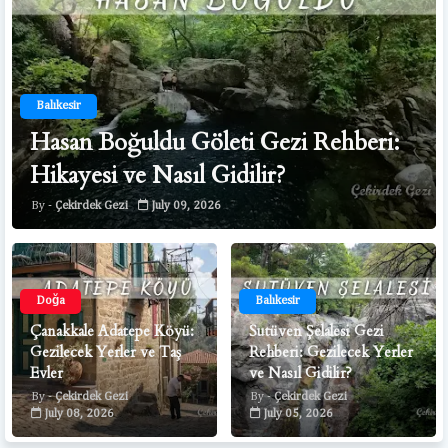
Balıkesir
Hasan Boğuldu Göleti Gezi Rehberi:
Hikayesi ve Nasıl Gidilir?
Çekirdek Gezi
July 09, 2026
Doğa
Balıkesir
Çanakkale Adatepe Köyü:
Sutüven Şelalesi Gezi
Gezilecek Yerler ve Taş
Rehberi: Gezilecek Yerler
Evler
ve Nasıl Gidilir?
Çekirdek Gezi
Çekirdek Gezi
July 08, 2026
July 05, 2026