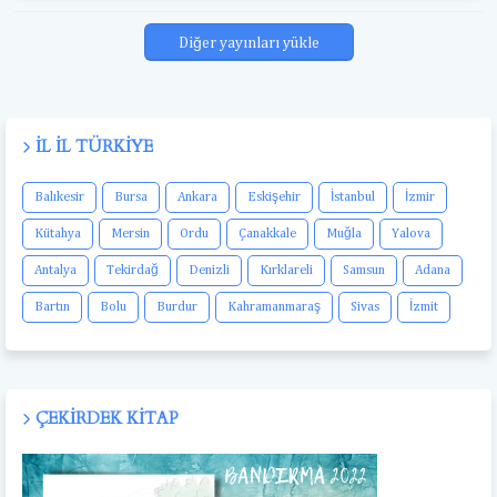
Diğer yayınları yükle
İL İL TÜRKIYE
Balıkesir
Bursa
Ankara
Eskişehir
İstanbul
İzmir
Kütahya
Mersin
Ordu
Çanakkale
Muğla
Yalova
Antalya
Tekirdağ
Denizli
Kırklareli
Samsun
Adana
Bartın
Bolu
Burdur
Kahramanmaraş
Sivas
İzmit
ÇEKIRDEK KITAP