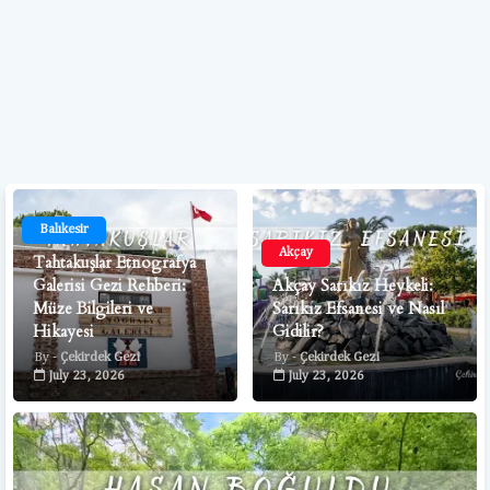
Balıkesir
Akçay
Tahtakuşlar Etnografya
Galerisi Gezi Rehberi:
Akçay Sarıkız Heykeli:
Müze Bilgileri ve
Sarıkız Efsanesi ve Nasıl
Hikayesi
Gidilir?
Çekirdek Gezi
Çekirdek Gezi
July 23, 2026
July 23, 2026