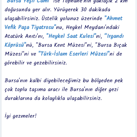
"Bursa Yeşil Cami"
ise Tophane'nin yaklaşık 2 km
doğusunda yer alır. Yürüyerek 30 dakikada
ulaşabilirsiniz. Üstelik yolunuz üzerinde
"Ahmet
Vefik Paşa Tiyatrosu"
nu, Heykel Meydanı'ndaki
Atatürk Anıtı'nı,
"Heykel Saat Kulesi"
ni,
“Irgandı
Köprüsü"
nü, "Bursa Kent Müzesi"ni, "Bursa Bıçak
Müzesi"ni ve
"Türk-İslam Eserleri Müzesi"
ni de
görebilir ve gezebilirsiniz.
Bursa'nın kalbi diyebileceğimiz bu bölgeden pek
çok toplu taşıma aracı ile Bursa'nın diğer gezi
duraklarına da kolaylıkla ulaşabilirsiniz.
İyi gezmeler!