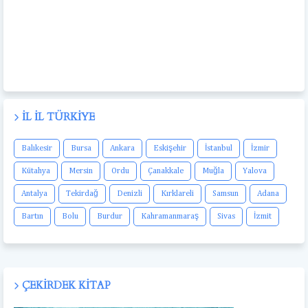
İL İL TÜRKIYE
Balıkesir
Bursa
Ankara
Eskişehir
İstanbul
İzmir
Kütahya
Mersin
Ordu
Çanakkale
Muğla
Yalova
Antalya
Tekirdağ
Denizli
Kırklareli
Samsun
Adana
Bartın
Bolu
Burdur
Kahramanmaraş
Sivas
İzmit
ÇEKIRDEK KITAP