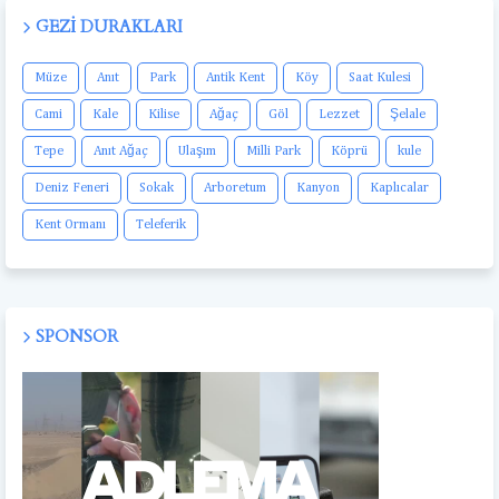
GEZI DURAKLARI
Müze
Anıt
Park
Antik Kent
Köy
Saat Kulesi
Cami
Kale
Kilise
Ağaç
Göl
Lezzet
Şelale
Tepe
Anıt Ağaç
Ulaşım
Milli Park
Köprü
kule
Deniz Feneri
Sokak
Arboretum
Kanyon
Kaplıcalar
Kent Ormanı
Teleferik
SPONSOR