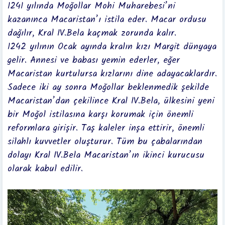
1241 yılında Moğollar Mohi Muharebesi’ni
kazanınca Macaristan’ı istila eder. Macar ordusu
dağılır, Kral IV.Bela kaçmak zorunda kalır.
1242 yılının Ocak ayında kralın kızı Margit dünyaya
gelir. Annesi ve babası yemin ederler, eğer
Macaristan kurtulursa kızlarını dine adayacaklardır.
Sadece iki ay sonra Moğollar beklenmedik şekilde
Macaristan’dan çekilince Kral IV.Bela, ülkesini yeni
bir Moğol istilasına karşı korumak için önemli
reformlara girişir. Taş kaleler inşa ettirir, önemli
silahlı kuvvetler oluşturur. Tüm bu çabalarından
dolayı Kral IV.Bela Macaristan’ın ikinci kurucusu
olarak kabul edilir.