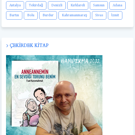
Antalya
Tekirdağ
Denizli
Kırklareli
Samsun
Adana
Bartın
Bolu
Burdur
Kahramanmaraş
Sivas
İzmit
ÇEKIRDEK KITAP