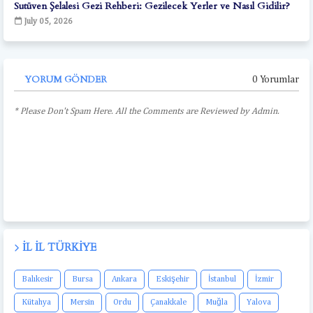
Sutüven Şelalesi Gezi Rehberi: Gezilecek Yerler ve Nasıl Gidilir?
July 05, 2026
YORUM GÖNDER
0 Yorumlar
* Please Don't Spam Here. All the Comments are Reviewed by Admin.
İL İL TÜRKIYE
Balıkesir
Bursa
Ankara
Eskişehir
İstanbul
İzmir
Kütahya
Mersin
Ordu
Çanakkale
Muğla
Yalova