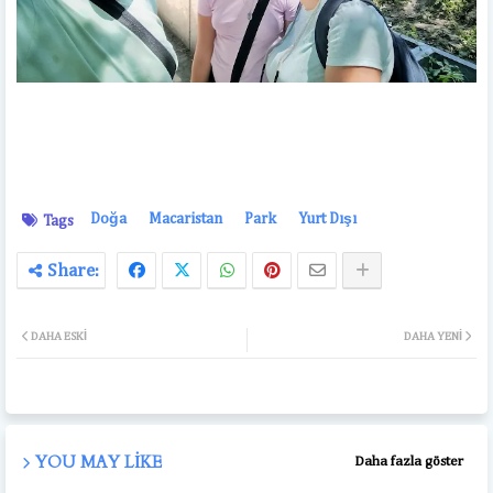
Doğa
Macaristan
Park
Yurt Dışı
Tags
DAHA ESKI
DAHA YENI
YOU MAY LIKE
Daha fazla göster